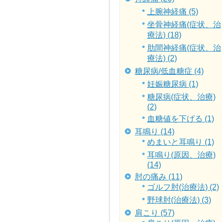
上腕神経痛 (5)
坐骨神経痛(症状、治
療法) (18)
肋間神経痛(症状、治
療法) (2)
糖尿病/低血糖症 (4)
妊娠糖尿病 (1)
糖尿病(症状、治療)
(2)
血糖値を下げる (1)
耳鳴り (14)
めまいと耳鳴り (1)
耳鳴り(原因、治療)
(14)
肘の痛み (11)
ゴルフ肘(治療法) (2)
野球肘(治療法) (3)
肩こり (57)