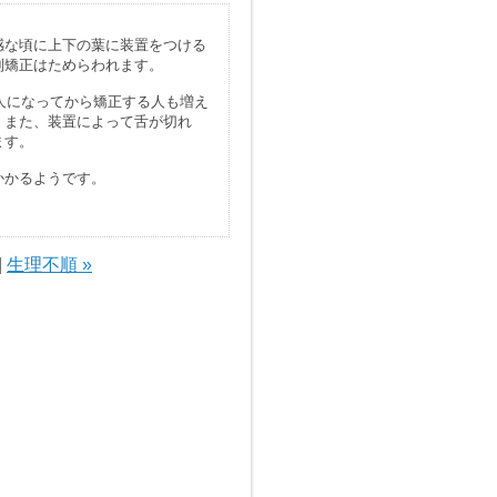
感な頃に上下の葉に装置をつける
列矯正はためらわれます。
大人になってから矯正する人も増え
、また、装置によって舌が切れ
ます。
かかるようです。
|
生理不順 »