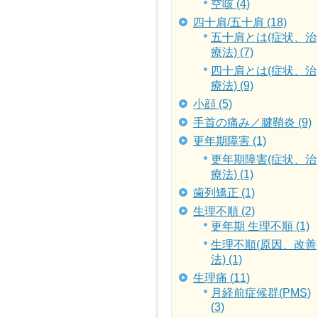
空咳 (4)
四十肩/五十肩 (18)
五十肩とは(症状、治
療法) (7)
四十肩とは(症状、治
療法) (9)
小顔 (5)
手首の痛み／腱鞘炎 (9)
更年期障害 (1)
更年期障害(症状、治
療法) (1)
歯列矯正 (1)
生理不順 (2)
更年期 生理不順 (1)
生理不順(原因、改善
法) (1)
生理痛 (11)
月経前症候群(PMS)
(3)