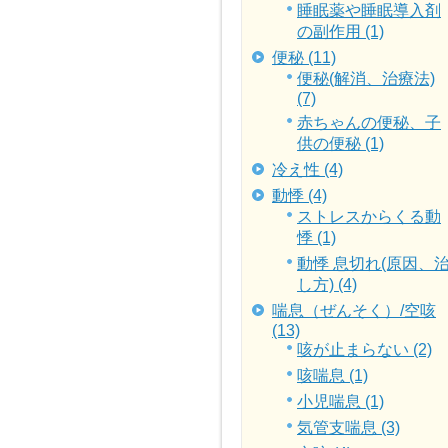
睡眠薬や睡眠導入剤
の副作用 (1)
便秘 (11)
便秘(解消、治療法)
(7)
赤ちゃんの便秘、子
供の便秘 (1)
冷え性 (4)
動悸 (4)
ストレスからくる動
悸 (1)
動悸 息切れ(原因、
し方) (4)
喘息（ぜんそく）/空咳
(13)
咳が止まらない (2)
咳喘息 (1)
小児喘息 (1)
気管支喘息 (3)