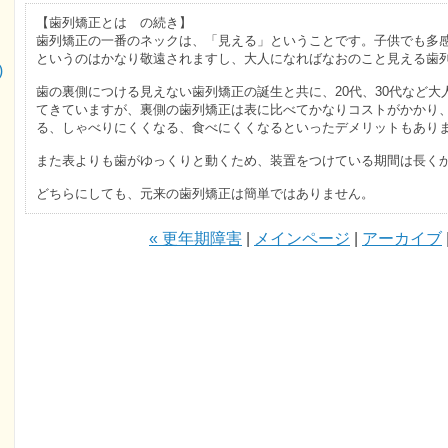
【歯列矯正とは の続き】
歯列矯正の一番のネックは、「見える」ということです。子供でも多
というのはかなり敬遠されますし、大人になればなおのこと見える歯
)
歯の裏側につける見えない歯列矯正の誕生と共に、20代、30代など
てきていますが、裏側の歯列矯正は表に比べてかなりコストがかかり
る、しゃべりにくくなる、食べにくくなるといったデメリットもあり
また表よりも歯がゆっくりと動くため、装置をつけている期間は長く
どちらにしても、元来の歯列矯正は簡単ではありません。
« 更年期障害
|
メインページ
|
アーカイブ