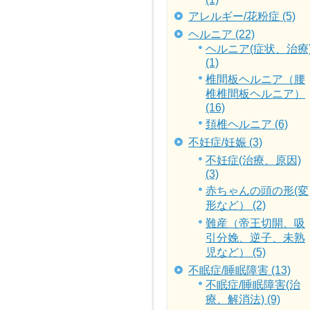
アレルギー/花粉症 (5)
ヘルニア (22)
ヘルニア(症状、治療
(1)
椎間板ヘルニア（腰
椎椎間板ヘルニア）
(16)
頚椎ヘルニア (6)
不妊症/妊娠 (3)
不妊症(治療、原因)
(3)
赤ちゃんの頭の形(変
形など） (2)
難産（帝王切開、吸
引分娩、逆子、未熟
児など） (5)
不眠症/睡眠障害 (13)
不眠症/睡眠障害(治
療、解消法) (9)