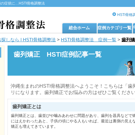
の症状に…HSTI骨格調整法
HSTI骨
総合ホーム
症例カテゴリ一覧
しなら | HSTI骨格調整法
>
HSTI骨格調整法 症例一覧
>
歯列矯
歯列矯正
HSTI症例記事一覧
沖縄生まれのHSTI骨格調整法へようこそ！こちらは「
リになります。歯列矯正でお悩みの方はぜひご覧くださ
歯列矯正とは
歯列矯正とは、歯並びや噛みあわせに問題があり、歯列を器具などで
にはえかわったあと、子供の頃にやる人もいれば、最近は裏側の見え
矯正も増えてきています。