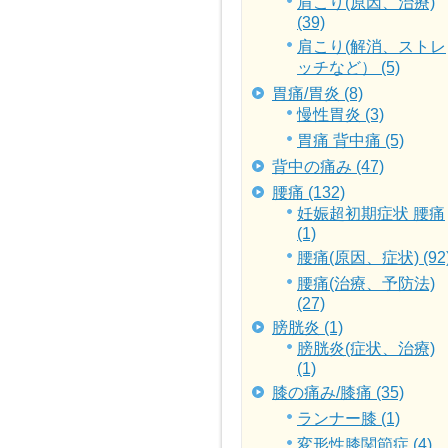
肩こり(原因、治療)
(39)
肩こり(解消、ストレ
ッチなど） (5)
胃痛/胃炎 (8)
慢性胃炎 (3)
胃痛 背中痛 (5)
背中の痛み (47)
腰痛 (132)
妊娠超初期症状 腰痛
(1)
腰痛(原因、症状) (92
腰痛(治療、予防法)
(27)
膀胱炎 (1)
膀胱炎(症状、治療)
(1)
膝の痛み/膝痛 (35)
ランナー膝 (1)
変形性膝関節症 (4)