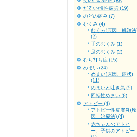
その他の症例 (99)
だるい/慢性疲労 (19)
のどの痛み (7)
むくみ (4)
むくみ(原因、解消法
(2)
手のむくみ (1)
足のむくみ (2)
むち打ち症 (15)
めまい (24)
めまい(原因、症状)
(11)
めまいと吐き気 (5)
回転性めまい (8)
アトピー (4)
アトピー性皮膚炎(原
因、治療法) (4)
赤ちゃんのアトピ
ー、子供のアトピー
(1)