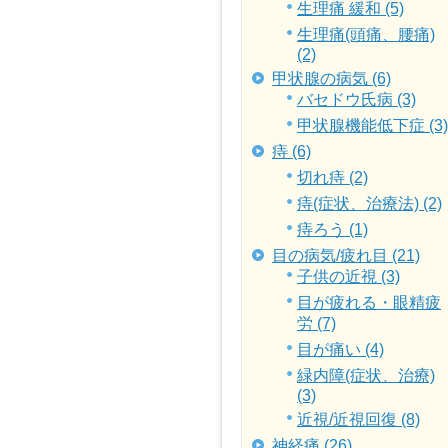
生理痛 緩和 (5)
生理痛(頭痛、腰痛)
(2)
甲状腺の病気 (6)
バセドウ氏病 (3)
甲状腺機能低下症 (3)
痔 (6)
切れ痔 (2)
痔(症状、治療法) (2)
痔ろう (1)
目の病気/疲れ目 (21)
子供の近視 (3)
目が疲れる・眼精疲
労 (7)
目が痛い (4)
緑内障(症状、治療)
(3)
近視/近視回復 (8)
神経痛 (26)