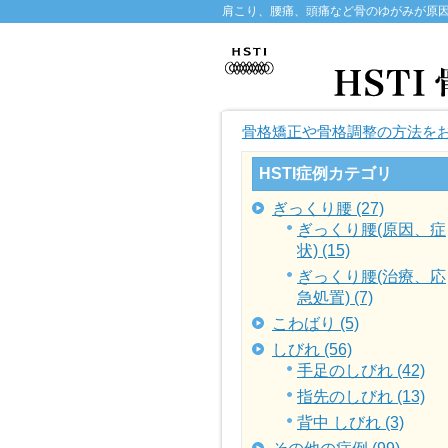
肩こり、腰痛、頭痛など骨のゆがみが原因
骨格矯正や骨格調整の方法をお探
HSTI症例カテゴリ
ぎっくり腰 (27)
ぎっくり腰(原因、症
状) (15)
ぎっくり腰(治療、応
急処置) (7)
こわばり (5)
しびれ (56)
手足のしびれ (42)
指先のしびれ (13)
背中 しびれ (3)