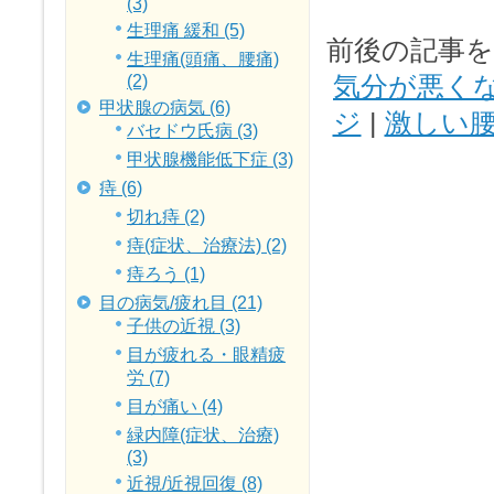
(3)
生理痛 緩和 (5)
前後の記事
生理痛(頭痛、腰痛)
気分が悪く
(2)
甲状腺の病気 (6)
ジ
|
激しい腰痛
バセドウ氏病 (3)
甲状腺機能低下症 (3)
痔 (6)
切れ痔 (2)
痔(症状、治療法) (2)
痔ろう (1)
目の病気/疲れ目 (21)
子供の近視 (3)
目が疲れる・眼精疲
労 (7)
目が痛い (4)
緑内障(症状、治療)
(3)
近視/近視回復 (8)