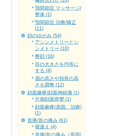
噛み合わせ (10)
顎関節症 マッサージ/
整体 (1)
顎関節症 治療/矯正
(11)
顔のゆがみ (54)
アシンメトリーとシ
ンメトリー (10)
整顔 (16)
目の大きさを均等に
する (4)
眉の高さや頬骨の高
さを調整 (12)
顔面麻痺/顔面神経痛 (1)
片側顔面痙攣 (1)
顔面麻痺(原因、治療)
(1)
首痛/首の痛み (61)
寝違え (4)
首痛/首の痛み（原因/