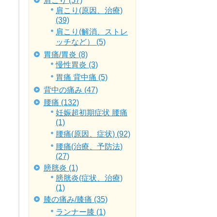
肩こり (57)
肩こり(原因、治療)
(39)
肩こり(解消、ストレ
ッチなど） (5)
胃痛/胃炎 (8)
慢性胃炎 (3)
胃痛 背中痛 (5)
背中の痛み (47)
腰痛 (132)
妊娠超初期症状 腰痛
(1)
腰痛(原因、症状) (92)
腰痛(治療、予防法)
(27)
膀胱炎 (1)
膀胱炎(症状、治療)
(1)
膝の痛み/膝痛 (35)
ランナー膝 (1)