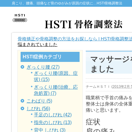
肩こり、腰痛、頭痛など骨のゆがみが原因の症状に…HSTI骨格調整法
骨格矯正や骨格調整の方法をお探しなら | HSTI骨格調整
悩まされていました
HSTI症例カテゴリ
マッサージ
ぎっくり腰 (27)
ました
ぎっくり腰(原因、症
状) (15)
ぎっくり腰(治療、応
チームＨＳＴＩ
(
2013年2月 5
急処置) (7)
職業柄で手首の痛みを
こわばり (5)
整体士は身体の全体
しびれ (56)
痛いと思います。
手足のしびれ (42)
症状
指先のしびれ (13)
肩の痛み
背中 しびれ (3)