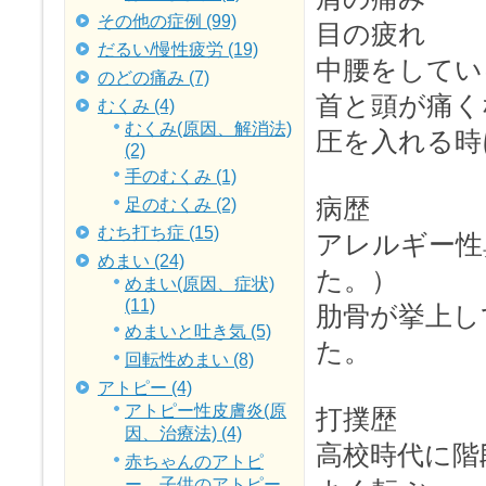
その他の症例 (99)
目の疲れ
だるい/慢性疲労 (19)
中腰をしてい
のどの痛み (7)
首と頭が痛く
むくみ (4)
むくみ(原因、解消法)
圧を入れる時
(2)
手のむくみ (1)
病歴
足のむくみ (2)
むち打ち症 (15)
アレルギー性
めまい (24)
た。）
めまい(原因、症状)
(11)
肋骨が挙上し
めまいと吐き気 (5)
た。
回転性めまい (8)
アトピー (4)
アトピー性皮膚炎(原
打撲歴
因、治療法) (4)
高校時代に階
赤ちゃんのアトピ
ー、子供のアトピー