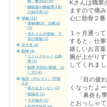
療、解消法) (9)
Kさんは職業
睡眠薬や睡眠導入剤
ますので痛み
の副作用 (1)
心に肋骨２番
便秘 (11)
便秘(解消、治療法)
(7)
１ヶ月通って
赤ちゃんの便秘、子
供の便秘 (1)
すると、仕事
冷え性 (4)
嬉しいお言葉
動悸 (4)
腕が上がりず
ストレスからくる動
悸 (1)
してくれまし
動悸 息切れ(原因、治
し方) (4)
「目の疲れ
喘息（ぜんそく）/空咳
(13)
くなったよー
咳が止まらない (2)
「鼻炎も季
咳喘息 (1)
小児喘息 (1)
とおっしゃて
気管支喘息 (3)