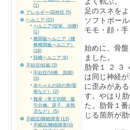
よく転ぶ。
(1)
足のスネをよ
アレルギー/花粉症 (5)
ソフトボール
ヘルニア (22)
ヘルニア(症状、治療)
モモ・顔・手
(1)
椎間板ヘルニア（腰
椎椎間板ヘルニア）
始めに、骨盤
(16)
ました。
頚椎ヘルニア (6)
不妊症/妊娠 (3)
肋骨１ ２ ３
不妊症(治療、原因)
は同じ神経が
(3)
に歪みがある
赤ちゃんの頭の形(変
形など） (2)
す。やはり肋
難産（帝王切開、吸
た。肋骨１番
引分娩、逆子、未熟
児など） (5)
じる箇所が肋
不眠症/睡眠障害 (13)
不眠症/睡眠障害(治