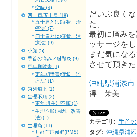
空咳 (4)
だいぶ良くな
四十肩/五十肩 (18)
五十肩とは(症状、治
た。
療法) (7)
最初に痛みを
四十肩とは(症状、治
ッサージをし
療法) (9)
小顔 (5)
まだ気になる
手首の痛み／腱鞘炎 (9)
させて頂きた
更年期障害 (1)
更年期障害(症状、治
療法) (1)
沖縄県浦添市
歯列矯正 (1)
得 茉美
生理不順 (2)
更年期 生理不順 (1)
生理不順(原因、改善
法) (1)
カテゴリ
:
手首の
生理痛 (11)
タグ
:
沖縄県浦添
月経前症候群(PMS)