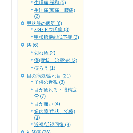
生理痛 緩和 (5)
生理痛(頭痛、腰痛)
(2)
甲状腺の病気 (6)
バセドウ氏病 (3)
甲状腺機能低下症 (3)
痔 (6)
切れ痔 (2)
痔(症状、治療法) (2)
痔ろう (1)
目の病気/疲れ目 (21)
子供の近視 (3)
目が疲れる・眼精疲
労 (7)
目が痛い (4)
緑内障(症状、治療)
(3)
近視/近視回復 (8)
神経痛 (26)