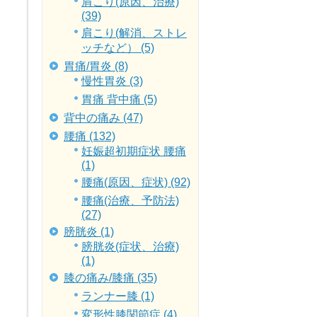
肩こり(原因、治療)
(39)
肩こり(解消、ストレ
ッチなど） (5)
胃痛/胃炎 (8)
慢性胃炎 (3)
胃痛 背中痛 (5)
背中の痛み (47)
腰痛 (132)
妊娠超初期症状 腰痛
(1)
腰痛(原因、症状) (92)
腰痛(治療、予防法)
(27)
膀胱炎 (1)
膀胱炎(症状、治療)
(1)
膝の痛み/膝痛 (35)
ランナー膝 (1)
変形性膝関節症 (4)