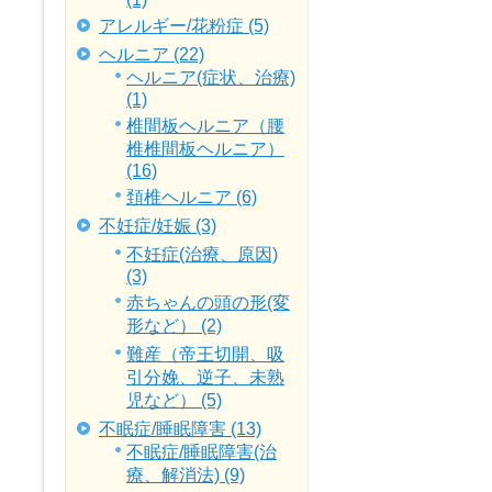
アレルギー/花粉症 (5)
ヘルニア (22)
ヘルニア(症状、治療)
(1)
椎間板ヘルニア（腰
椎椎間板ヘルニア）
(16)
頚椎ヘルニア (6)
不妊症/妊娠 (3)
不妊症(治療、原因)
(3)
赤ちゃんの頭の形(変
形など） (2)
難産（帝王切開、吸
引分娩、逆子、未熟
児など） (5)
不眠症/睡眠障害 (13)
不眠症/睡眠障害(治
療、解消法) (9)