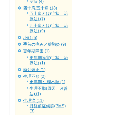
空咳 (4)
四十肩/五十肩 (18)
五十肩とは(症状、治
療法) (7)
四十肩とは(症状、治
療法) (9)
小顔 (5)
手首の痛み／腱鞘炎 (9)
更年期障害 (1)
更年期障害(症状、治
療法) (1)
歯列矯正 (1)
生理不順 (2)
更年期 生理不順 (1)
生理不順(原因、改善
法) (1)
生理痛 (11)
月経前症候群(PMS)
(3)