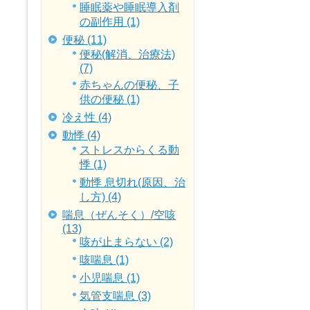
睡眠薬や睡眠導入剤
の副作用 (1)
便秘 (11)
便秘(解消、治療法)
(7)
赤ちゃんの便秘、子
供の便秘 (1)
冷え性 (4)
動悸 (4)
ストレスからくる動
悸 (1)
動悸 息切れ(原因、治
し方) (4)
喘息（ぜんそく）/空咳
(13)
咳が止まらない (2)
咳喘息 (1)
小児喘息 (1)
気管支喘息 (3)