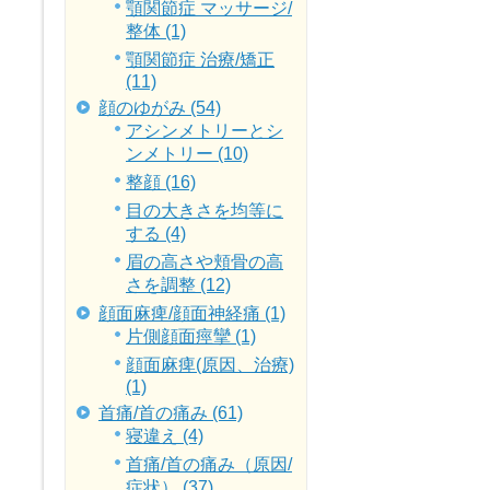
顎関節症 マッサージ/
整体 (1)
顎関節症 治療/矯正
(11)
顔のゆがみ (54)
アシンメトリーとシ
ンメトリー (10)
整顔 (16)
目の大きさを均等に
する (4)
眉の高さや頬骨の高
さを調整 (12)
顔面麻痺/顔面神経痛 (1)
片側顔面痙攣 (1)
顔面麻痺(原因、治療)
(1)
首痛/首の痛み (61)
寝違え (4)
首痛/首の痛み（原因/
症状） (37)