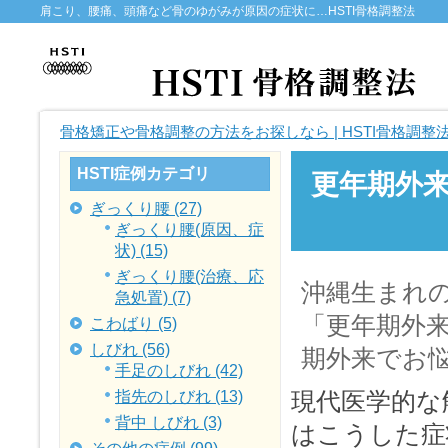
肩こり、腰痛、頭痛など骨のゆがみが原因の症状に…HSTI骨格調整法
骨格矯正や骨格調整の方法をお探しなら | HSTI骨格調整
HSTI症例カテゴリ
更年期外
ぎっくり腰 (27)
ぎっくり腰(原因、症
状) (15)
ぎっくり腰(治療、応
沖縄生まれの
急処置) (7)
「更年期外
こわばり (5)
しびれ (56)
期外来でお
手足のしびれ (42)
現代医学的な
指先のしびれ (13)
背中 しびれ (3)
はこうした症