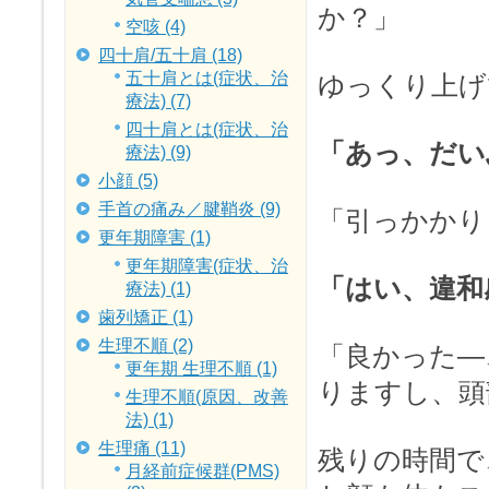
か？」
空咳 (4)
四十肩/五十肩 (18)
五十肩とは(症状、治
ゆっくり上げ
療法) (7)
四十肩とは(症状、治
「あっ、だい
療法) (9)
小顔 (5)
手首の痛み／腱鞘炎 (9)
「引っかかり
更年期障害 (1)
更年期障害(症状、治
「はい、違和
療法) (1)
歯列矯正 (1)
生理不順 (2)
「良かった―
更年期 生理不順 (1)
りますし、頭
生理不順(原因、改善
法) (1)
生理痛 (11)
残りの時間で
月経前症候群(PMS)