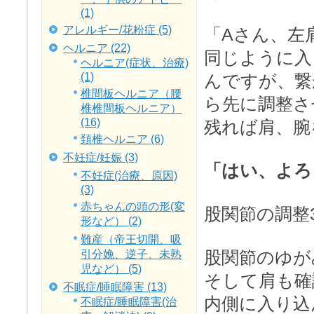
(1)
アレルギー/花粉症 (5)
「Aさん、左
ヘルニア (22)
同じように入
ヘルニア(症状、治療)
(1)
んですが、繋
椎間板ヘルニア（腰
ら先に調整さ
椎椎間板ヘルニア）
(16)
残れば肩、腕
頚椎ヘルニア (6)
不妊症/妊娠 (3)
「はい、よろ
不妊症(治療、原因)
(3)
赤ちゃんの頭の形(変
股関節の調整
形など） (2)
難産（帝王切開、吸
股関節のゆが
引分娩、逆子、未熟
児など） (5)
そして肩も確
不眠症/睡眠障害 (13)
内側に入り込
不眠症/睡眠障害(治