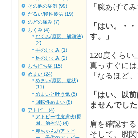
「腕あげてみ
その他の症例 (99)
だるい/慢性疲労 (19)
のどの痛み (7)
「はい。・・
むくみ (4)
す。」
むくみ(原因、解消法)
(2)
手のむくみ (1)
120度くら
足のむくみ (2)
真っすぐには
むち打ち症 (15)
「なるほど、
めまい (24)
めまい(原因、症状)
(11)
「はい、以前
めまいと吐き気 (5)
回転性めまい (8)
ませんでした
アトピー (4)
アトピー性皮膚炎(原
肩を確認する
因、治療法) (4)
赤ちゃんのアトピ
そして、股関
ー、子供のアトピー