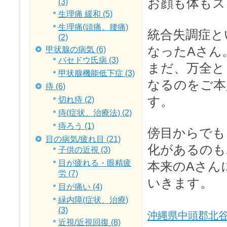
お顔も体もス
(3)
生理痛 緩和 (5)
生理痛(頭痛、腰痛)
統合失調症と
(2)
なったAさん
甲状腺の病気 (6)
バセドウ氏病 (3)
まだ、万全と
甲状腺機能低下症 (3)
なるのをご本
痔 (6)
す。
切れ痔 (2)
痔(症状、治療法) (2)
痔ろう (1)
傍目からでも
目の病気/疲れ目 (21)
化があるのも
子供の近視 (3)
目が疲れる・眼精疲
本来のAさん
労 (7)
いきます。
目が痛い (4)
緑内障(症状、治療)
(3)
沖縄県中頭郡北谷
近視/近視回復 (8)