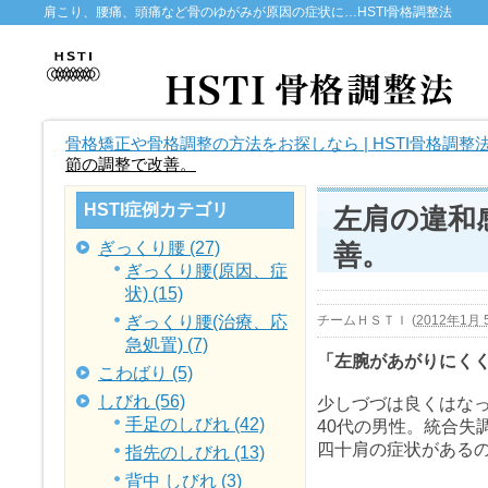
肩こり、腰痛、頭痛など骨のゆがみが原因の症状に…HSTI骨格調整法
骨格矯正や骨格調整の方法をお探しなら | HSTI骨格調整
節の調整で改善。
HSTI症例カテゴリ
左肩の違和
ぎっくり腰 (27)
善。
ぎっくり腰(原因、症
状) (15)
ぎっくり腰(治療、応
チームＨＳＴＩ
(
2012年1月 5
急処置) (7)
「左腕があがりにく
こわばり (5)
しびれ (56)
少しづづは良くはな
手足のしびれ (42)
40代の男性。統合失
四十肩の症状がある
指先のしびれ (13)
背中 しびれ (3)