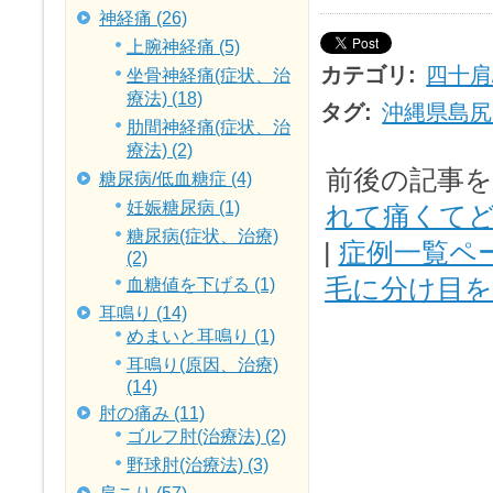
神経痛 (26)
上腕神経痛 (5)
カテゴリ
:
四十肩
坐骨神経痛(症状、治
療法) (18)
タグ
:
沖縄県島尻
肋間神経痛(症状、治
療法) (2)
前後の記事
糖尿病/低血糖症 (4)
妊娠糖尿病 (1)
れて痛くて
糖尿病(症状、治療)
|
症例一覧ペ
(2)
毛に分け目を
血糖値を下げる (1)
耳鳴り (14)
めまいと耳鳴り (1)
耳鳴り(原因、治療)
(14)
肘の痛み (11)
ゴルフ肘(治療法) (2)
野球肘(治療法) (3)