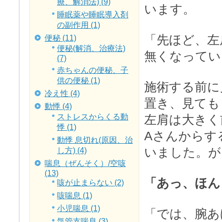
療、解消法) (9)
います。
睡眠薬や睡眠導入剤
の副作用 (1)
「先ほど、左
便秘 (11)
便秘(解消、治療法)
無くなってい
(7)
赤ちゃんの便秘、子
供の便秘 (1)
施術する前に
冷え性 (4)
置き、見ても
動悸 (4)
ストレスからくる動
左肩は大きく
悸 (1)
Aさんからす
動悸 息切れ(原因、治
いました。が
し方) (4)
喘息（ぜんそく）/空咳
(13)
「あっ、ほん
咳が止まらない (2)
咳喘息 (1)
小児喘息 (1)
「では、腕あ
気管支喘息 (3)