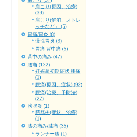
肩こり (57)
肩こり(原因、治療)
(39)
肩こり(解消、ストレ
ッチなど） (5)
胃痛/胃炎 (8)
慢性胃炎 (3)
胃痛 背中痛 (5)
背中の痛み (47)
腰痛 (132)
妊娠超初期症状 腰痛
(1)
腰痛(原因、症状) (92)
腰痛(治療、予防法)
(27)
膀胱炎 (1)
膀胱炎(症状、治療)
(1)
膝の痛み/膝痛 (35)
ランナー膝 (1)